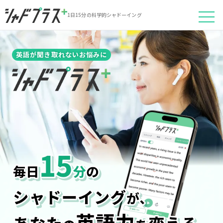
1日15分の科学的シャドーイング
togg
navi
英語リスニングにお悩みなら｜シャドー
英語が聞き取れないお悩みに