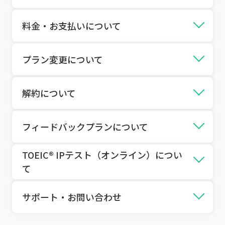
Q
ますか？
アカウント登録後、アプリはどこ
からダウンロードできますか？
Q
7日間無料体験は誰でも利用でき
Q
Q
料金・お支払いについて
タブレット端末は使えますか？
学習データは保存されますか？
ますか？
Q
パスワードを忘れました。
Q
サブスクリプションとは何です
Q
Q
プラン変更について
機種変更した場合どうなります
無料期間はいつまでですか？
か？
Q
か？
メールアドレスを変更できます
Q
か？
途中でプランの変更はできます
Q
Q
解約について
無料期間中に解約すれば課金され
支払い方法は何がありますか？
Q
か？
アプリが動かない／エラーが出る
ませんか？
Q
場合は？
メール（認証コード等）が届きま
Q
解約はどこからできますか？
Q
フィードバックプランについて
せん。
料金はいつ請求されますか？
Q
Q
Q
TOEIC® IPテスト（オンライン）につい
解約したらすぐに使えなくなりま
シャドーイングの送信回数や提出
ENGLISH COMPANY MOBILE」
Q
更新日はどこで確認できますか？
て
すか？
期限はありますか？
と「シャドプラス」は同じサービ
スですか？
Q
TOEIC® IPテスト（オンライン）
Q
Q
Q
サポート・お問い合わせ
支払いができません。
解約後に再登録できますか？
シャドーイングのフィードバック
について教えてください。
はいつまでにもらえますか？
Q