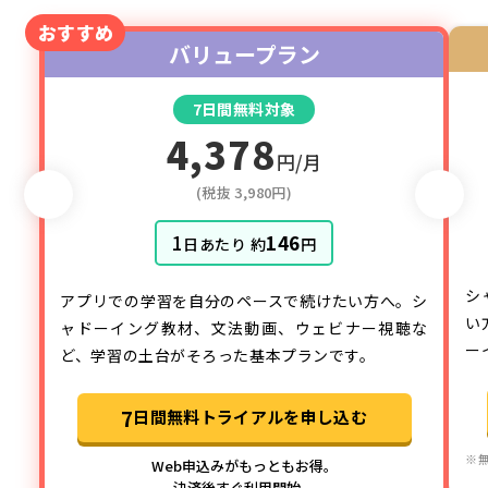
おすすめ
バリュープラン
7日間無料対象
4,378
円/月
(税抜 3,980円)
1
146
日あたり 約
円
シ
アプリでの学習を自分のペースで続けたい方へ。シ
い
ャドーイング教材、文法動画、ウェビナー視聴な
ー
ど、学習の土台がそろった基本プランです。
7
日間無料トライアルを申し込む
※
Web申込みがもっともお得。
決済後すぐ利用開始。