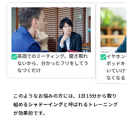
英語でのミーティング。聞き取れ
イヤホンを
ないから、分かったフリをしてう
ポッドキャ
なづくだけ
いていけて
なくなる
このようなお悩みの方には、
1日15分から取り
組める
シャドーイング
と呼ばれるトレーニング
が効果的です。