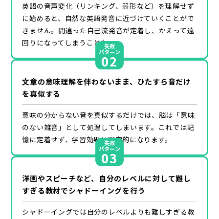
英語の音声変化（リンキング、弱形など）を理解せず
に始めると、自然な英語発音に近づけていくことがで
きません。間違った自己流発音が定着し、かえって遠
回りになってしまうことも。
失敗
パターン
02
文章の意味理解を伴わないまま、ひたすら音だけ
を真似する
意味の分からない音を真似するだけでは、脳は「意味
のない雑音」として処理してしまいます。これでは記
憶に定着せず、学習効果は限定的になります。
失敗
パターン
03
洋画やスピーチなど、自分のレベルに対して難し
すぎる教材でシャドーイングを行う
シャドーイングでは自分のレベルよりも難しすぎる教